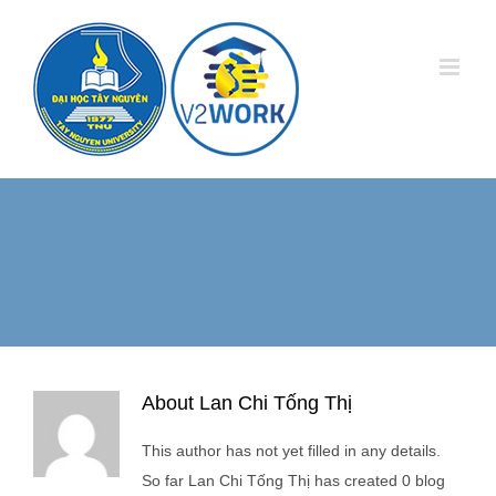
Skip
to
content
About
Lan Chi Tống Thị
This author has not yet filled in any details.
So far Lan Chi Tống Thị has created 0 blog